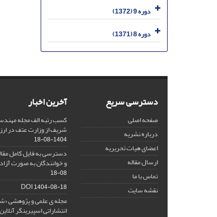
دوره 9 (1372)
دوره 8 (1371)
دسترسی سریع
آخرین اخبار
صفحه اصلی
کسب رتبه الف مجله مهندس
شریف از وزارت عتف در ارزیاب
درباره نشریه
1404-08-18
اعضای هیات تحریریه
دسترسی به فایل کامل مقالا
ارسال مقاله
و خوانندگان به صورت آزاد 
08-18
تماس با ما
DOI
1404-08-18
نقشه سایت
مجله ی علمی و پژوهشی «
انتشاراتی اسپیرینگر آنلای