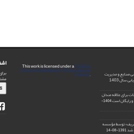
اشت
This work is licensed under a
Creative
Commons Attribution 4.0 International
برای
ی صنایع و مدیریت
License
.
مشت
ی سال 1403
ت برای علاقه مندان
و رایگان است
1404-
شریف» توسط مؤسسه
ن شد
1391-08-14