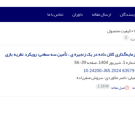
ویسندگان
ارسال مقاله
داوران
تماس با ما
 =
کیفیت محصول
1
ات:
ایه‌گذاری کلان داده در یک زنجیره ی ، تأمین سه سطحی: رویکرد نظریه بازی
39-56
10.24200/J65.2024.63579
عیلی؛ ناصر ملاوردی؛ سروش صفرزاده
1.16 M
ه
اصل مقاله