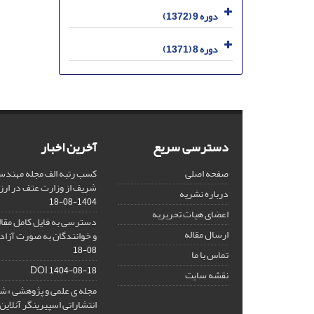
دوره 9 (1372)
دوره 8 (1371)
دسترسی سریع
آخرین اخبار
صفحه اصلی
کسب رتبه الف مجله مهندس
شریف از وزارت عتف در ارزیاب
درباره نشریه
1404-08-18
اعضای هیات تحریریه
دسترسی به فایل کامل مقالا
ارسال مقاله
و خوانندگان به صورت آزاد 
08-18
تماس با ما
DOI
1404-08-18
نقشه سایت
مجله ی علمی و پژوهشی «
انتشاراتی اسپیرینگر آنلای