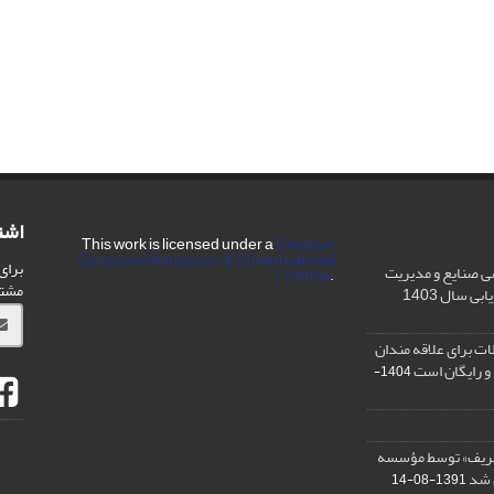
اشت
This work is licensed under a
Creative
Commons Attribution 4.0 International
برای
ی صنایع و مدیریت
License
.
مشت
ی سال 1403
ت برای علاقه مندان
و رایگان است
1404-
شریف» توسط مؤسسه
ن شد
1391-08-14