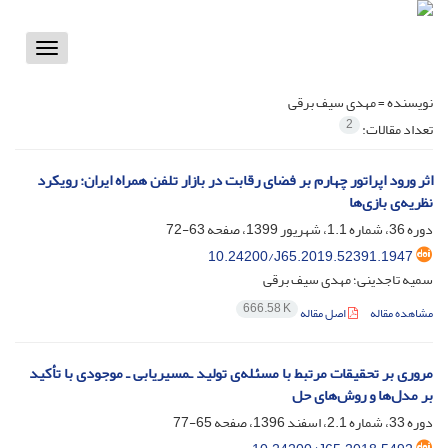
Toggle
vigation
نویسنده =
مهدی سیف برقی
2
تعداد مقالات:
اثر ورود اپراتور چهارم بر فضای رقابت در بازار تلفن همراه ایران: رویکرد
نظریه‌ی بازی‌ها
دوره 36، شماره 1.1، شهریور 1399، صفحه
63-72
10.24200/J65.2019.52391.1947
سمیه تاجدینی؛ مهدی سیف برقی
666.58 K
مشاهده مقاله
اصل مقاله
مروری بر تحقیقات مرتبط با مسئله‌ی تولید ـمسیریابی ـ موجودی با تأکید
بر مدل‌ها و روش‌های حل
دوره 33، شماره 2.1، اسفند 1396، صفحه
65-77