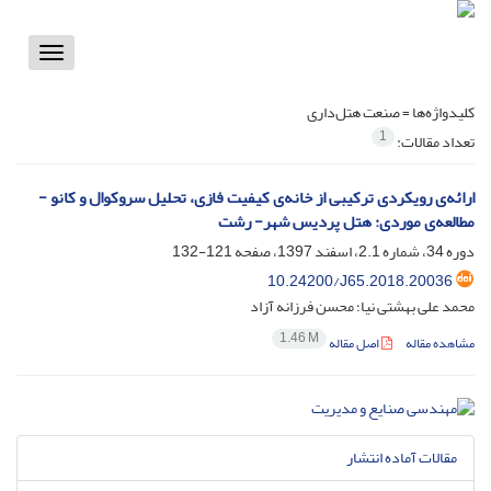
Toggle
vigation
کلیدواژه‌ها =
صنعت هتل‌داری
1
تعداد مقالات:
ارائه‌ی رویکردی ترکیبی از خانه‌ی کیفیت فازی، تحلیل سروکوال و کانو -
مطالعه‌ی موردی: هتل پردیس شهر- رشت
دوره 34، شماره 2.1، اسفند 1397، صفحه
121-132
10.24200/J65.2018.20036
محمد علی بهشتی نیا؛ محسن فرزانه آزاد
1.46 M
مشاهده مقاله
اصل مقاله
مقالات آماده انتشار