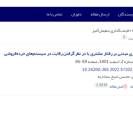
ویسندگان
ارسال مقاله
داوران
تماس با ما
 =
قیمت‌گذاری تبعیض‌آمیز
1
ات:
ی مبتنی بر رفتار مشتری با در نظر گرفتن رقابت در سیستم‌های خرده‌فروشی
59-66
10.24200/J65.2022.57202
ری؛ محسن شیخ سجادیه
1.46 M
ه
اصل مقاله