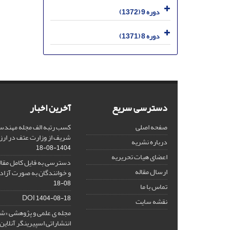
دوره 9 (1372)
دوره 8 (1371)
دسترسی سریع
آخرین اخبار
صفحه اصلی
کسب رتبه الف مجله مهندس
شریف از وزارت عتف در ارزیاب
درباره نشریه
1404-08-18
اعضای هیات تحریریه
دسترسی به فایل کامل مقالا
ارسال مقاله
و خوانندگان به صورت آزاد 
08-18
تماس با ما
DOI
1404-08-18
نقشه سایت
مجله ی علمی و پژوهشی «
انتشاراتی اسپیرینگر آنلای