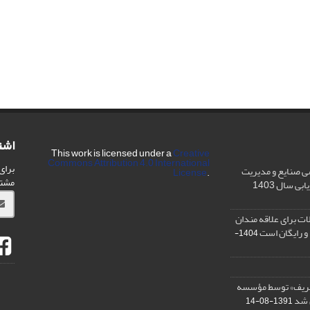
اشت
This work is licensed under a
Creative
Commons Attribution 4.0 International
برای
ی صنایع و مدیریت
License
.
مشت
ی سال 1403
ت برای علاقه مندان
و رایگان است
1404-
شریف» توسط مؤسسه
ن شد
1391-08-14