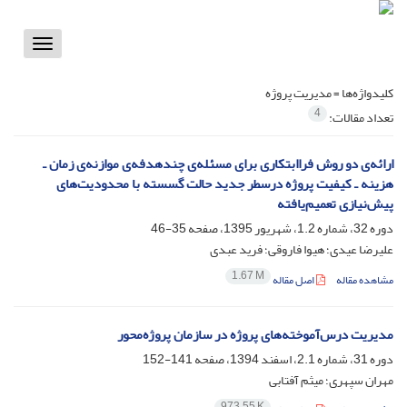
Toggle
vigation
کلیدواژه‌ها =
مدیریت پروژه
4
تعداد مقالات:
ارائه‌ی دو روش فراابتکاری برای مسئله‌ی چندهدفه‌ی موازنه‌ی زمان ـ
هزینه ـ کیفیت پروژه درسطر جدید حالت گسسته با محدودیت‌های
پیش‌نیازی تعمیم‌یافته
دوره 32، شماره 1.2، شهریور 1395، صفحه
35-46
علیرضا عیدی؛ هیوا فاروقی؛ فرید عبدی
1.67 M
مشاهده مقاله
اصل مقاله
مدیریت درس‌آموخته‌های پروژه در سازمان پروژه‌محور
دوره 31، شماره 2.1، اسفند 1394، صفحه
141-152
مهران سپهری؛ میثم آفتابی
973.55 K