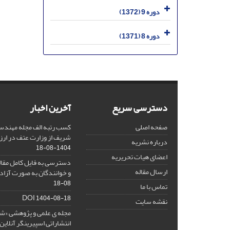
دوره 9 (1372)
دوره 8 (1371)
دسترسی سریع
آخرین اخبار
صفحه اصلی
کسب رتبه الف مجله مهندس
شریف از وزارت عتف در ارزیاب
درباره نشریه
1404-08-18
اعضای هیات تحریریه
دسترسی به فایل کامل مقالا
ارسال مقاله
و خوانندگان به صورت آزاد 
08-18
تماس با ما
DOI
1404-08-18
نقشه سایت
مجله ی علمی و پژوهشی «
انتشاراتی اسپیرینگر آنلای