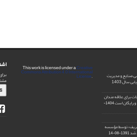
اشت
This work is licensed under a
Creative
Commons Attribution 4.0 International
برای
ی صنایع و مدیریت
License
.
مشت
ی سال 1403
ت برای علاقه مندان
و رایگان است
1404-
شریف» توسط مؤسسه
ن شد
1391-08-14