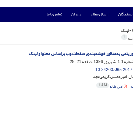
ویسندگان
ارسال مقاله
داوران
تماس با ما
 =
لینک
1
ات:
لگوریتمی به‌منظور خوشه‌بندی صفحات وب براساس محتوا و لینک
21-28
10.24200/J65.2017
ان؛ امیرمحسن کریمی‌مجد
1.4 M
ه
اصل مقاله