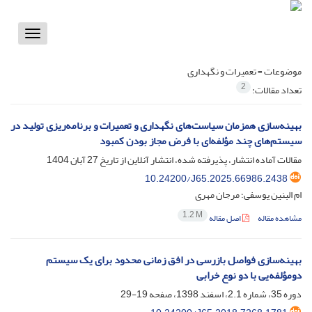
Toggle
vigation
موضوعات =
تعمیرات و نگهداری
2
تعداد مقالات:
بهینه‌سازی همزمان سیاست‌های نگهداری و تعمیرات و برنامه‌ریزی تولید در
سیستم‌های چند مؤلفه‌ای با فرض مجاز بودن کمبود
مقالات آماده انتشار، پذیرفته شده، انتشار آنلاین از تاریخ
27 آبان 1404
10.24200/J65.2025.66986.2438
ام البنین یوسفی؛ مرجان مهری
1.2 M
مشاهده مقاله
اصل مقاله
بهینه‌سازی فواصل بازرسی در افق زمانی محدود برای یک سیستم
دومؤلفه‌یی با دو نوع خرابی
دوره 35، شماره 2.1، اسفند 1398، صفحه
19-29