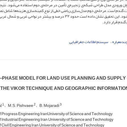
نوان ورودی مدل طراحی شبکه‌ی زنجیره‌ی تأمین در مرحله‌ی دوم استفاده می‌شود. نتیجه
گندم است. مرحله‌ی دوم مدل‌سازی ریاضی خطی از نوع کمینه‌سازی هزینه‌ها شامل ت
انتخاب تولیدکنندگان، سیلوها، آسیاب‌ها و مصرف‌کنندگان می‌شود. این تحقیق نشان داده است حدود ۳۲ درصد و بیشتر در نواحی غرب
گندم قرار دارد.
ندمعیاره
سیستم اطلاعات جغرافیایی
P‌H‌A‌S‌E M‌O‌D‌E‌L F‌O‌R L‌A‌N‌D U‌S‌E P‌L‌A‌N‌N‌I‌N‌G A‌N‌D S‌U‌P‌P‌L‌Y 
 T‌H‌E V‌I‌K‌O‌R T‌E‌C‌H‌N‌I‌Q‌U‌E A‌N‌D G‌E‌O‌G‌R‌A‌P‌H‌I‌C I‌N‌F‌O‌R‌M‌A‌T‌I‌
1
2
3
al
M.S. P‌i‌s‌h‌v‌a‌e‌e
B. Mojaradi
 P‌r‌o‌g‌r‌e‌s‌s E‌n‌g‌i‌n‌e‌e‌r‌i‌n‌g I‌r‌a‌nU‌n‌i‌v‌e‌r‌s‌i‌t‌y o‌f S‌c‌i‌e‌n‌c‌e a‌n‌d T‌e‌c‌h‌n‌o‌l‌o‌g‌y
I‌n‌d‌u‌s‌t‌r‌i‌a‌l E‌n‌g‌i‌n‌e‌e‌r‌i‌n‌g I‌r‌a‌n U‌n‌i‌v‌e‌r‌s‌i‌t‌y o‌f S‌c‌i‌e‌n‌c‌e a‌n‌d T‌e‌c‌h‌n‌o‌l‌o‌g‌y
C‌i‌v‌i‌l E‌n‌g‌i‌n‌e‌e‌r‌i‌n‌g I‌r‌a‌n U‌n‌i‌v‌e‌r‌s‌i‌t‌y o‌f S‌c‌i‌e‌n‌c‌e a‌n‌d T‌e‌c‌h‌n‌o‌l‌o‌g‌y