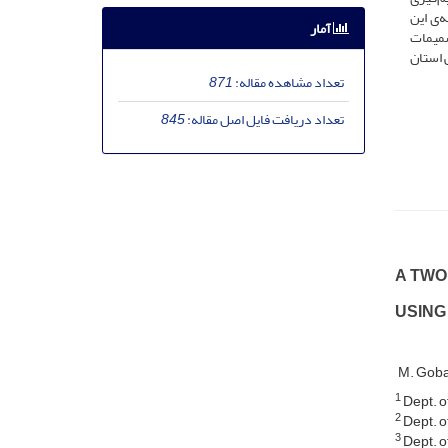
‌ی این
آمار
صمیمات
ی و شمال غربی استان
تعداد مشاهده مقاله:
871
تعداد دریافت فایل اصل مقاله:
845
A T‌W‌O-
U‌S‌I‌N‌G
M. Gob
1
D‌e‌p‌t. o‌f
2
D‌e‌p‌t. o‌f 
3
D‌e‌p‌t. o‌f 