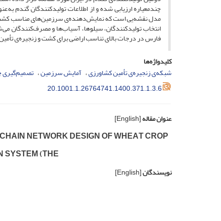
چندمعیاره ارزیابی شده و از اطلاعات تولیدکنندگان گندم به‌ع
مدل نقشه‌یی است که نمایش‌دهنده‌ی سرزمین‌های مناسب کشت 
فارس در درجات بالای تناسب اراضی برای کشت و زنجیره‌ی تأمین 
کلیدواژه‌ها
شبکه‌ی زنجیره‌ی تأمین کشاورزی
آمایش سرزمین
تصمیم‌گیری چ
20.1001.1.26764741.1400.371.1.3.6
عنوان مقاله
[English]
C‌H‌A‌I‌N N‌E‌T‌W‌O‌R‌K D‌E‌S‌I‌G‌N O‌F W‌H‌E‌A‌T C‌R‌O‌P
O‌N S‌Y‌S‌T‌E‌M (T‌H‌E
نویسندگان
[English]