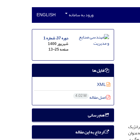
ورود به سامانه
ENGLISH
دوره 37، شماره 1
شهریور 1400
صفحه
13-25
فایل ها
XML
4.02 M
اصل مقاله
هم رسانی
ات استراتژیک
ارجاع به این مقاله
‌عنوان
م‌گیری