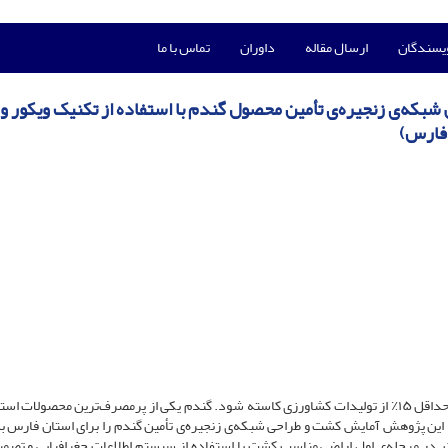
ویسندگان
ارسال مقاله
داوران
تماس با ما
شبکه‌ی زنجیره‌ی تأمین محصول گندم با استفاده از تکنیک ویکور و
 فارس)
تغییرات اقلیمی در ایران مانند بالارفتن میانگین دما باعث شده حداقل ۱۵٪ از تولیدات کشاورزی کاسته شود. گندم یکی از پرمصرف‌ترین محصول
 این پژوهش آمایش کشت و طراحی شبکه‌ی زنجیره‌ی تأمین گندم را برای استان فارس به
ت. در مرحله‌ی اول اراضی مناسب کشت با استفاده از سیستم اطلاعات جغرافیایی و تصمی