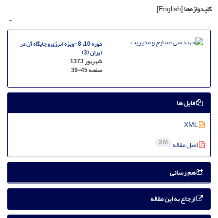
کلیدواژه‌ها
[English]
-
دوره 10، 8 -ویژه انرژی و جایگاه آن در
ایران (3)
شهریور 1373
صفحه
39-45
فایل ها
XML
3 M
اصل مقاله
هم رسانی
ارجاع به این مقاله