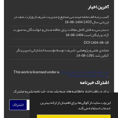
آخرین اخبار
کسب رتبه الف مجله مهندسی صنایع و مدیریت شریف از وزارت عتف در
ارزیابی سال 1403
1404-08-18
دسترسی به فایل کامل مقالات برای علاقه مندان و خوانندگان به صورت
آزاد و رایگان است
1404-08-18
DOI
1404-08-18
مجله ی علمی و پژوهشی «شریف» توسط مؤسسه انتشاراتی اسپیرینگر
آنلاین شد
1391-08-14
This work is licensed under a
Creative Commons Attribution
4.0 International License
.
اشتراک خبرنامه
برای دریافت اخبار و اطلاعیه های مهم نشریه در خبرنامه نشریه مشترک
شوید.
این وب سایت از کوکی ها برای اطمینان از ارائه بهترین
اشتراک
خدمات استفاده می کند.