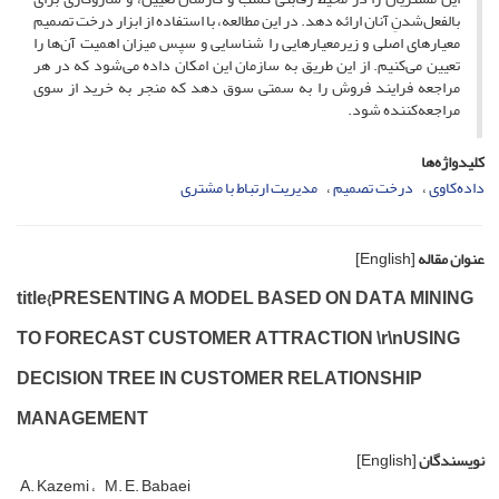
بالفعل‌شدنِ آنان ارائه دهد. در این مطالعه، با استفاده از ابزار درخت تصمیم
معیارهای اصلی و زیرمعیارهایی را شناسایی و سپس میزان اهمیت آن‌ها را
تعیین می‌کنیم. از این طریق به سازمان این امکان داده می‌شود که در هر
مراجعه فرایند فروش را به سمتی سوق دهد که منجر به خرید از سوی
مراجعه‌کننده شود.
کلیدواژه‌ها
داده‌کاوی
درخت تصمیم
مدیریت ارتباط با مشتری
عنوان مقاله
[English]
t‌i‌t‌l‌e{P‌R‌E‌S‌E‌N‌T‌I‌N‌G A M‌O‌D‌E‌L B‌A‌S‌E‌D O‌N D‌A‌T‌A M‌I‌N‌I‌N‌G
T‌O F‌O‌R‌E‌C‌A‌S‌T C‌U‌S‌T‌O‌M‌E‌R A‌T‌T‌R‌A‌C‌T‌I‌O‌N \r\nU‌S‌I‌N‌G
D‌E‌C‌I‌S‌I‌O‌N T‌R‌E‌E I‌N C‌U‌S‌T‌O‌M‌E‌R R‌E‌L‌A‌T‌I‌O‌N‌S‌H‌I‌P
M‌A‌N‌A‌G‌EMENT
نویسندگان
[English]
A. K‌a‌z‌e‌m‌i
M. E. B‌a‌b‌a‌e‌i