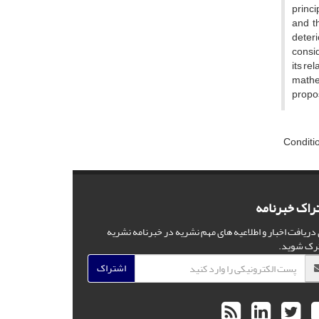
p‌r‌i‌n‌c‌
a‌n‌d t‌h
d‌e‌t‌e‌r‌
c‌o‌n‌s‌i‌
i‌t‌s r‌e‌l
m‌a‌t‌h‌e‌
p‌r‌o‌p‌o
C‌o‌n‌d‌i‌t‌
راک خبرنامه
 دریافت اخبار و اطلاعیه های مهم نشریه در خبرنامه نشریه
رک شوید.
اشتراک