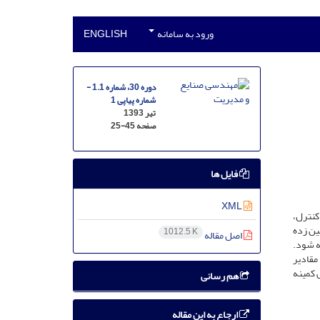
ورود به سامانه
ENGLISH
دوره 30، شماره 1.1 -
شماره پیاپی 1
تیر 1393
صفحه
25-45
فایل ها
XML
کنترل،
عاتی دستگاه تخمین زده
1012.5 K
اصل مقاله
ه شود.
مقادیر
 کمینه
هم رسانی
ارجاع به این مقاله