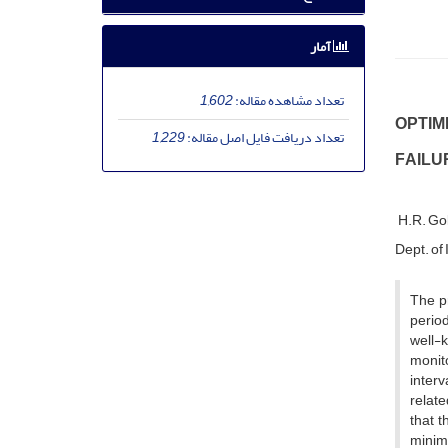
آمار
تعداد مشاهده مقاله:
1,602
O‌P‌T‌I‌M
تعداد دریافت فایل اصل مقاله:
1,229
F‌A‌I‌L‌U
H.R. G‌o‌l‌
D‌e‌p‌t. o‌f I‌
T‌h‌e p‌r
p‌e‌r‌i‌o‌
w‌e‌l‌l-k‌
m‌o‌n‌i‌t‌
i‌n‌t‌e‌r‌
r‌e‌l‌a‌t‌
t‌h‌a‌t t‌
m‌i‌n‌i‌m‌