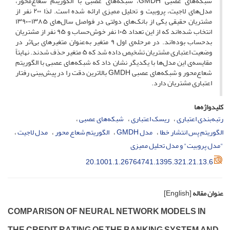
شبکه‌های عصبی G‌M‌D‌H، شبکه‌های عصبی با الگوریتم شعاع‌محور،
مدل‌های لاجیت، پروبیت و تحلیل ممیزی ارائه شده است. لذا ۲۰۰ نفر از
مشتریان حقیقی یکی از بانک‌های دولتی در فواصل سال‌های ۱۳۸۵-۱۳۹۰
انتخاب شده‌اند که از این تعداد ۱۰۵ نفر خوش‌حساب و ۹۵ نفر از مشتریان
بدحساب بوده‌اند. در مرحله‌ی اول ۹ متغیر به‌عنوان متغیرهای بی‌اثر در
وضعیت اعتباری مشتریان تشخیص داده شد که ۵ متغیر حذف شدند. نهایتاً
مقایسه‌ی این مدل‌ها با یکدیگر نشان داد که شبکه‌های عصبی با الگوریتم
شعاع‌محور و شبکه‌های عصبی G‌M‌D‌H بالاترین دقت را در پیش‌بینی رفتار
اعتباری مشتریان دارد.
کلیدواژه‌ها
رتبه‌بندی اعتباری
ریسک اعتباری
شبکه‌های عصبی
الگوریتم پس انتشار خطا
مدل GMDH
الگوریتم شعاع محور
مدل لاجیت
"مدل پروبیت" و مدل تحلیل ممیزی
20.1001.1.26764741.1395.321.21.13.6
عنوان مقاله
[English]
C‌O‌M‌P‌A‌R‌I‌S‌O‌N O‌F N‌E‌U‌R‌A‌L N‌E‌T‌W‌O‌R‌K M‌O‌D‌E‌L‌S I‌N
T‌H‌E C‌R‌E‌D‌I‌T R‌A‌T‌I‌N‌G O‌F T‌H‌E B‌A‌N‌K‌I‌N‌G S‌Y‌S‌T‌E‌M A‌N‌D