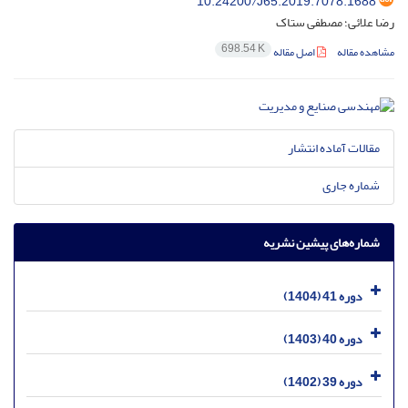
10.24200/J65.2019.7078.1688
رضا علائی؛ مصطفی ستاک
698.54 K
مشاهده مقاله
اصل مقاله
مقالات آماده انتشار
شماره جاری
شماره‌های پیشین نشریه
دوره 41 (1404)
دوره 40 (1403)
دوره 39 (1402)