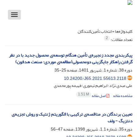
Toggle
vigation
کلیدواژه‌ها =
انتخاب تأمین‌کنندگان
2
تعداد مقالات:
پیکربندی مجدد زنجیره‌ی تأمین هنگام توسعه‌ی محصول جدید با در نظر
گرفتن راهکار جایگزینی دومحصولی(مطالعه‌ی موردی: صنعت هدفون)
دوره 38، شماره 1، شهریور 1401، صفحه
25-35
10.24200/J65.2021.55613.2118
علی عبدی نژاد؛ ابراهیم تیموری؛ فهیمه پورمحمدی
1.51 M
مشاهده مقاله
اصل مقاله
تعیین برندگان در مناقصه‌ی ترکیبی با الگوریتم ژنتیک و روش تجزیه‌ی
دنتزیگ - ولف
دوره 35، شماره 1.1، شهریور 1398، صفحه
47-56