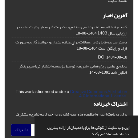
نقشه سایت
آخرین اخبار
کسب رتبه الف مجله مهندسی صنایع و مدیریت شریف از وزارت عتف در
ارزیابی سال 1403
1404-08-18
دسترسی به فایل کامل مقالات برای علاقه مندان و خوانندگان به صورت
آزاد و رایگان است
1404-08-18
DOI
1404-08-18
مجله ی علمی و پژوهشی «شریف» توسط مؤسسه انتشاراتی اسپیرینگر
آنلاین شد
1391-08-14
This work is licensed under a
Creative Commons Attribution
4.0 International License
.
اشتراک خبرنامه
برای دریافت اخبار و اطلاعیه های مهم نشریه در خبرنامه نشریه مشترک
شوید.
این وب سایت از کوکی ها برای اطمینان از ارائه بهترین
اشتراک
خدمات استفاده می کند.