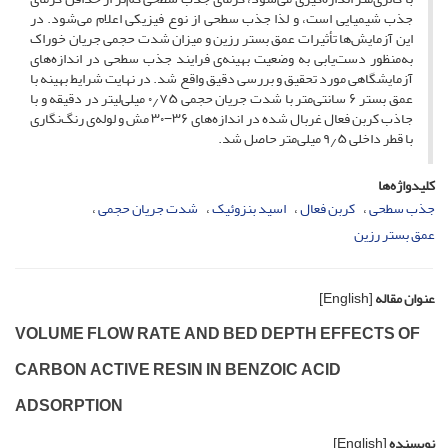
جذب شیمیایی است، و لذا جذب سطحی از نوع فیزیکی اعلام می‌شود. در
این آزمایش‌ها تأثیرات عمق بستر رزین و میزان شدت حجمی جریان خوراک
به‌منظور دست‌یابی به وضعیت بهینه‌ی فرایند جذب سطحی در اندازه‌های
آزمایشگاهی مورد تحقیق و بررسی دقیق واقع شد. در نهایت شرایط بهینه با
عمق بستر ۶ سانتی‌متر با شدت جریان حجمی ۰٫۷۵ میلی‌لیتر در دقیقه و با
جاذب کربن فعال غربال شده در اندازه‌های ۳۶−۳۰ مش و لوله‌ی رنگ‌نگاری
با قطر داخلی ۹٫۵ میلی‌متر حاصل شد.
کلیدواژه‌ها
جذب سطحی
کربن فعال
اسید بنزوئیک
شدت جریان حجمی
عمق بستر رزین
عنوان مقاله
[English]
VOLUME FLOW RATE AND BED DEPTH EFFECTS OF
CARBON ACTIVE RESIN IN BENZOIC ACID
ADSORPTION
نویسنده
[English]