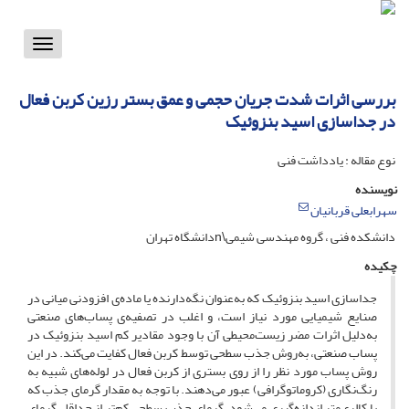
Toggle
vigation
‌بررسی اثرات شدت جریان حجمی و عمق بستر رزین کربن فعال
در جداسازی اسید بنزوئیک
نوع مقاله : یادداشت فنی
نویسنده
سهرابعلی قربانیان
دانشکده فنی ، گروه مهندسی شیمی\nدانشگاه تهران
چکیده
جداسازی اسید بنزوئیک که به‌عنوان نگه‌دارنده یا ماده‌ی افزودنی میانی در
صنایع شیمیایی مورد نیاز است، و اغلب در تصفیه‌ی پساب‌های صنعتی
به‌دلیل اثرات مضر زیست‌محیطی آن با وجود مقادیر کم اسید بنزوئیک در
پساب صنعتی، به‌روش جذب سطحی توسط کربن فعال کفایت می‌کند. در این
روش پساب مورد نظر را از روی بستری از کربن فعال در لوله‌های شبیه به
رنگ‌نگاری (کروماتوگرافی) عبور می‌دهند. با توجه به مقدار گرمای جذب که
با کالری‌متر اندازه‌گیری می‌شود، گرمای جذب سطحی کم‌تر از حداقل گرمای