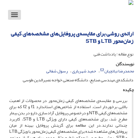
Toggle
vigation
ارائه‌ی روشی برای مقایسه‌ی پروفایل‌های مشخصه‌های کیفی
زمان‌محور L‌T‌B و S‌T‌B
نوع مقاله : یادداشت فنی
نویسندگان
محمدرضا نباتچیان
حمید شهریاری
رسول شفائی
دانشکده‌ی مهندسی صنایع، دانشگاه صنعتی خواجه نصیرالدین طوسی
چکیده
بررسی و مقایسه‌ی مشخصه‌های کیفی زمان‌محور در محصولات از اهمیت
بالایی برخوردار است. استفاده از شاخص‌های استاندارد f1 و f2 که برای
مشخصه‌های کیفی N‌T‌B و درخصوص پروفایل آزادسازی دارو در بدن بیمار
مطرح شد، برای مشخصه‌های کیفی دارای ویژگی L‌T‌B و S‌T‌B، کاربرد
چندانی ندارند.در این مطالعه برای گزینش پروفایل بهینه از میان
پروفایل‌های مشاهده شده برای مشخصه‌های کیفی زمان‌محور با ویژگی L‌T‌B
و S‌T‌B، روشی مطرح می‌شودکه با طرح مثال عددی برای هریک از دو نوع