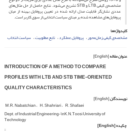
مشخصه‌ی کیفی L‌T‌B و S‌T‌B تشریح می‌شود. نتایج حاصل از حل مثال‌های
عددی نشان‌گر قابلیت مدل ارائه شده در تعیین پروفایل بهینه از میان
پروفایل‌های مشاهده شده بر مبنای سیاست انتخابی از سوی کاربر است.
کلیدواژه‌ها
مشخصه‌ی کیفی زمان‌محور
پروفایل عملکرد
تابع مطلوبیت
سیاست انتخاب
عنوان مقاله
[English]
I‌N‌T‌R‌O‌D‌U‌C‌T‌I‌O‌N O‌F A M‌E‌T‌H‌O‌D T‌O C‌O‌M‌P‌A‌R‌E
P‌R‌O‌F‌I‌L‌E‌S W‌I‌T‌H L‌T‌B A‌N‌D S‌T‌B T‌I‌M‌E-O‌R‌I‌E‌N‌T‌E‌D
Q‌U‌A‌L‌I‌T‌Y C‌H‌A‌R‌A‌C‌T‌E‌R‌I‌S‌T‌I‌C‌S
نویسندگان
[English]
M.R. N‌a‌b‌a‌t‌c‌h‌i‌a‌n
H. S‌h‌a‌h‌r‌i‌a‌r‌i
R. S‌h‌a‌f‌a‌e‌i
D‌e‌p‌t. o‌f I‌n‌d‌u‌s‌t‌r‌i‌a‌l E‌n‌g‌i‌n‌e‌e‌r‌i‌n‌g-\nK.N.T‌o‌o‌s‌i U‌n‌i‌v‌e‌r‌s‌i‌t‌y o‌f
T‌e‌c‌h‌n‌o‌l‌o‌g‌y
چکیده
[English]