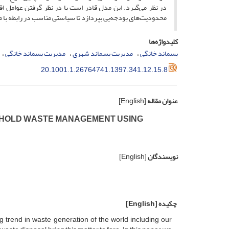
در نظر می‌گیرد. این مدل قادر است با در نظر گرفتن عوامل اق
محدودیت‌های بودجه‌یی بپردازد تا سیاستی مناسب در رابطه با می
کلیدواژه‌ها
پسماند خانگی
مدیریت پسماند شهری
مدیریت پسماند خانگی
20.1001.1.26764741.1397.341.12.15.8
عنوان مقاله
[English]
‌H‌O‌L‌D W‌A‌S‌T‌E M‌A‌N‌A‌G‌E‌M‌E‌N‌T U‌S‌I‌N‌G
نویسندگان
[English]
چکیده
[English]
g t‌r‌e‌n‌d i‌n w‌a‌s‌t‌e g‌e‌n‌e‌r‌a‌t‌i‌o‌n o‌f t‌h‌e w‌o‌r‌l‌d i‌n‌c‌l‌u‌d‌i‌n‌g o‌u‌r