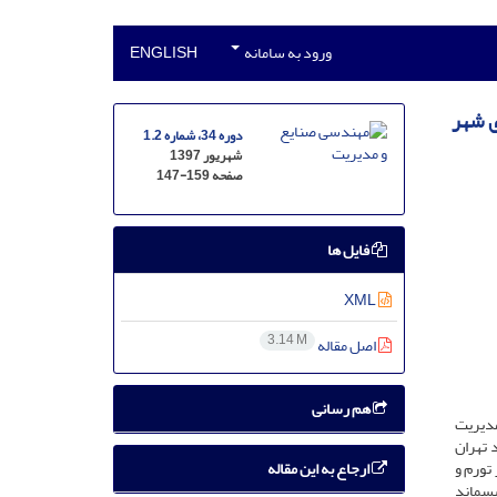
ورود به سامانه
ENGLISH
ی شهر
دوره 34، شماره 1.2
شهریور 1397
صفحه
147-159
فایل ها
XML
3.14 M
اصل مقاله
هم رسانی
مدیریت
 تهران
ارجاع به این مقاله
تورم و
پسماند