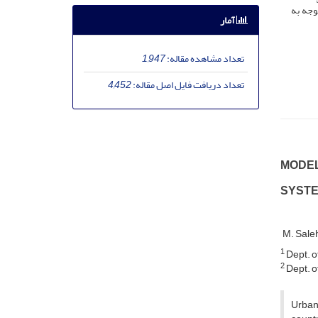
وجه به
آمار
تعداد مشاهده مقاله:
1,947
تعداد دریافت فایل اصل مقاله:
4,452
M‌O‌D‌E‌L
S‌Y‌S‌T‌
M. Sale
1
D‌e‌p‌t. o‌f
2
D‌e‌p‌t. o‌f 
U‌r‌b‌a‌n‌