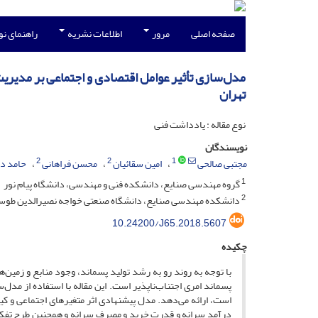
صفحه اصلی
مرور
اطلاعات نشریه
راهنمای ن
مدل‌سازی تأثیر عوامل اقتصادی و اجتماعی بر مدیری
تهران
نوع مقاله : یادداشت فنی
نویسندگان
2
2
1
مجتبی صالحی
امین سقائیان
محسن فراهانی
حامد دا
1
گروه مهندسی صنایع، دانشکده فنی و مهندسی، دانشگاه پیام نور
2
دانشکده مهندسی صنایع، دانشگاه صنعتی خواجه نصیرالدین طوس
10.24200/J65.2018.5607
چکیده
با توجه به روند رو به رشد تولید پسماند، وجود منابع و زمین
پسماند امری اجتناب‌ناپذیر است. این مقاله با استفاده از مد
است، ارائه می‌دهد. مدل پیشنهادی اثر متغیرهای اجتماعی و کیف
درآمد سرانه و قدرت خرید و مصرف سرانه و همچنین طرح تفکی