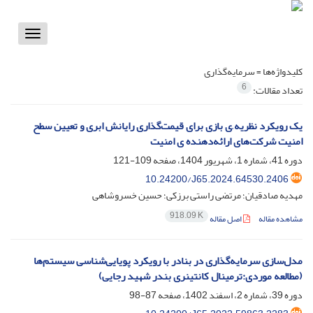
Toggle
vigation
کلیدواژه‌ها =
سرمایه‌گذاری
6
تعداد مقالات:
یک رویکرد نظریه ِی بازی برای قیمت‌گذاری رایانش ابری و تعیین سطح
امنیت شرکت‌های ارائه‌دهنده ی امنیت
دوره 41، شماره 1، شهریور 1404، صفحه
109-121
10.24200/J65.2024.64530.2406
مهدیه صادقیان؛ مرتضی راستی برزکی؛ حسین خسروشاهی
918.09 K
مشاهده مقاله
اصل مقاله
مدل‌سازی سرمایه‌گذاری در بنادر با رویکرد پویایی‌شناسی سیستم‌ها
(مطالعه موردی:ترمینال کانتینری بندر شهید رجایی)
دوره 39، شماره 2، اسفند 1402، صفحه
87-98