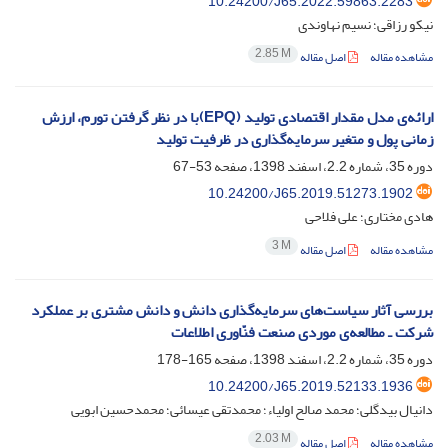
10.24200/J65.2022.59863.2283
نیکو رزاقی؛ نسیم نهاوندی
2.85 M
مشاهده مقاله
اصل مقاله
ارائه‌ی مدل مقدار اقتصادی تولید (E‌P‌Q)با در نظر گرفتن تورم، ارزش
زمانی پول و متغیر سرمایه‌گذاری در ظرفیت تولید
دوره 35، شماره 2.2، اسفند 1398، صفحه
53-67
10.24200/J65.2019.51273.1902
هادی مختاری؛ علی فلاحی
3 M
مشاهده مقاله
اصل مقاله
بررسی آثار سیاست‌های سرمایه‌گذاری دانش و دانش مشتری بر عملکرد
شرکت ـ مطالعه‌ی موردی صنعت فنّاوری اطلاعات
دوره 35، شماره 2.2، اسفند 1398، صفحه
165-178
10.24200/J65.2019.52133.1936
دانیال بیدگلی؛ محمد صالح اولیاء؛ محمدتقی عیسائی؛ محمدحسین ابویی
2.03 M
مشاهده مقاله
اصل مقاله